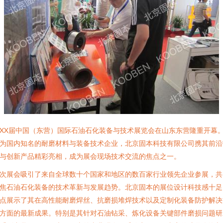
XX届中国（东营）国际石油石化装备与技术展览会在山东东营隆重开幕
为国内知名的耐磨材料与装备技术企业，北京固本科技有限公司携其前沿
与创新产品精彩亮相，成为展会现场技术交流的焦点之一。
次展会吸引了来自全球数十个国家和地区的数百家行业领先企业参展，共
焦石油石化装备的技术革新与发展趋势。北京固本的展位设计科技感十足
点展示了其在高性能耐磨焊丝、抗磨损堆焊技术以及定制化装备防护解决
方面的最新成果。特别是其针对石油钻采、炼化设备关键部件磨损问题研