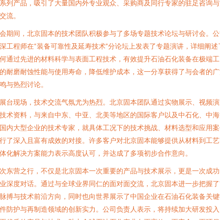
系列产品，吸引了大量国内外专业观众、采购商及同行专家的驻足咨询与
交流。
会期间，北京固本的技术团队积极参与了多场专题技术论坛与研讨会。公
深工程师在“装备可靠性及延寿技术”分论坛上发表了专题演讲，详细阐述
何通过先进的材料科学与表面工程技术，有效提升石油石化装备在极端工
的耐磨耐蚀性能与使用寿命，降低维护成本，这一分享获得了与会者的广
鸣与热烈讨论。
展台现场，技术交流气氛尤为热烈。北京固本团队通过实物展示、视频演
技术资料，与来自中东、中亚、北美等地区的国际客户以及中石化、中海
国内大型企业的技术专家，就具体工况下的技术挑战、材料选型和应用案
行了深入且富有成效的对接。许多客户对北京固本能够提供从材料到工艺
体化解决方案能力表示高度认可，并达成了多项初步合作意向。
次东营之行，不仅是北京固本一次重要的产品与技术展示，更是一次成功
业深度对话。通过与全球业界同仁的面对面交流，北京固本进一步把握了
脉搏与技术前沿方向，同时也向世界展示了中国企业在石油石化装备关键
件防护与再制造领域的创新实力。公司负责人表示，将持续加大研发投入